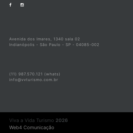
Avenida dos Imares, 1340 sala 02
Indianópolis - São Paulo - SP - 04085-002
(11) 987.570.121 (whats)
info@vvturismo.com.br
Viva a Vida Turismo
2026
Web4 Comunicação