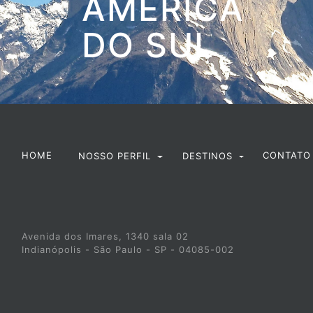
AMÉRICA
DO SUL
HOME
CONTATO
NOSSO PERFIL
DESTINOS
Avenida dos Imares, 1340 sala 02
Indianópolis - São Paulo - SP - 04085-002