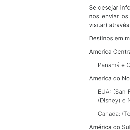
Se desejar inf
nos enviar os
visitar) atravé
Destinos em 
America Centra
Panamá e C
America do No
EUA: (San F
(Disney) e 
Canada: (T
América do Sul