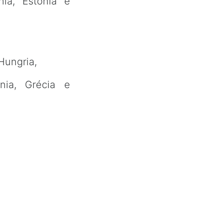
nia, Estônia e
Hungria,
ânia, Grécia e