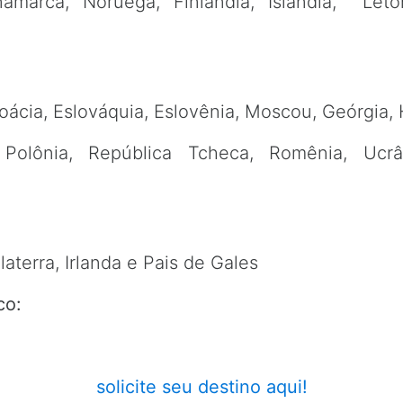
namarca, Noruega, Finlândia, Islândia, Letô
:
roácia, Eslováquia, Eslovênia, Moscou, Geórgia, 
, Polônia, República Tcheca, Romênia, Ucr
laterra, Irlanda e Pais de Gales
co:
solicite seu destino aqui!