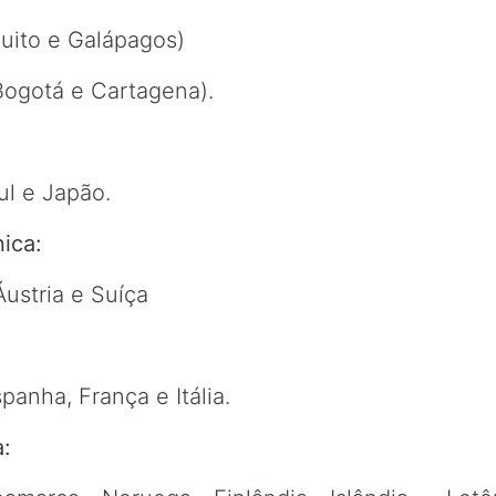
uito e Galápagos)
Bogotá e Cartagena).
ul e Japão.
ica:
ustria e Suíça
panha, França e Itália.
: